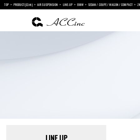
TOP
PRODUCT(日本)
AIR SUSPENSION
LINE-UP
BMW
SEDAN / COUPE / WAGON / COMPACT
Z
LINE UP