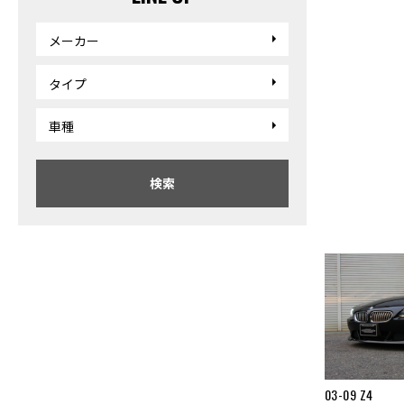
メーカー
タイプ
車種
検索
03-09 Z4