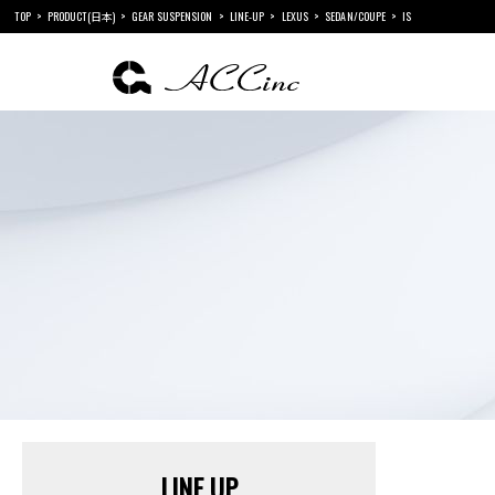
TOP
PRODUCT(日本)
GEAR SUSPENSION
LINE-UP
LEXUS
SEDAN/COUPE
IS
LINE UP