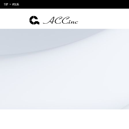
TOP
#SL系