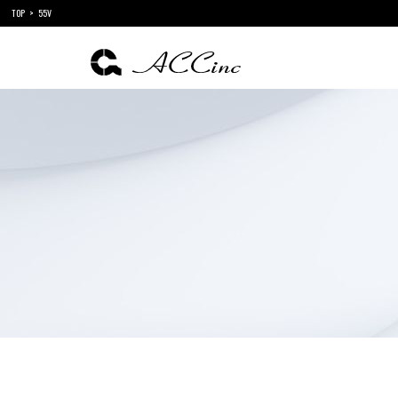
TOP
55V