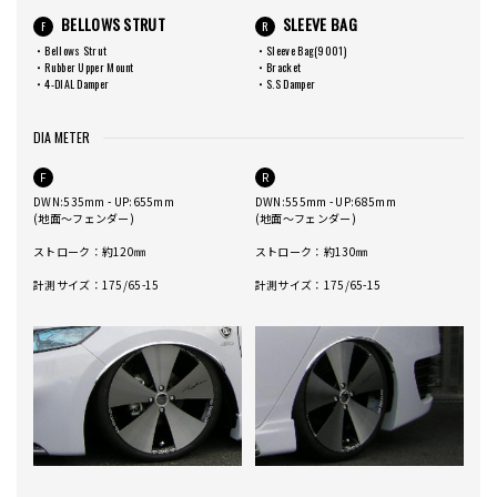
BELLOWS STRUT
SLEEVE BAG
F
R
・Bellows Strut
・Sleeve Bag(9001)
・Rubber Upper Mount
・Bracket
・4-DIAL Damper
・S.S Damper
DIA METER
F
R
DWN:535mm - UP:655mm
DWN:555mm - UP:685mm
(地面～フェンダー)
(地面～フェンダー)
ストローク：約120㎜
ストローク：約130㎜
計測サイズ：175/65-15
計測サイズ：175/65-15