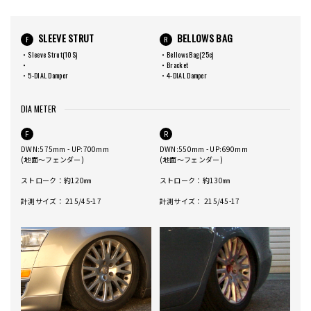
SLEEVE STRUT
BELLOWS BAG
F
R
・Sleeve Strut(10S)
・BellowsBag(25c)
・
・Bracket
・5-DIAL Damper
・4-DIAL Damper
DIA METER
F
R
DWN:575mm - UP:700mm
DWN:550mm - UP:690mm
(地面～フェンダー)
(地面～フェンダー)
ストローク：約120㎜
ストローク：約130㎜
計測サイズ： 215/45-17
計測サイズ： 215/45-17