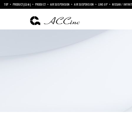
TOP
PRODUCT(日本)
PRODUCT
AIR SUSPENSION
AIR SUSPENSION
LINE-UP
NISSAN / INFINIT