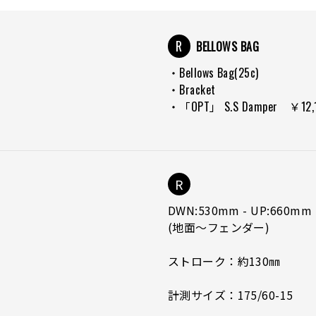
R
BELLOWS BAG
・Bellows Bag(25c)
・Bracket
・「OPT」 S.S Damper ￥12
R
DWN:530mm - UP:660mm
(地面～フェンダー)
ストローク：約130㎜
計測サイズ：175/60-15