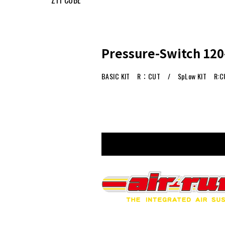
Pressure-Switch 120
BASIC KIT R：CUT / SpLow KIT R