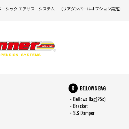
 ベーシック エアサス システム （リアダンパーはオプション設定）
R
BELLOWS BAG
・Bellows Bag(25c)
・Bracket
・S.S Damper