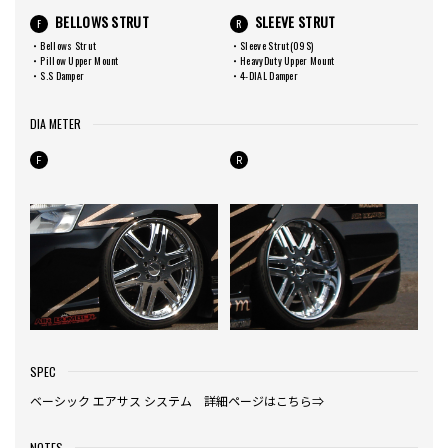
BELLOWS STRUT
SLEEVE STRUT
F
R
・Bellows Strut
・Sleeve Strut(09S)
・Pillow Upper Mount
・HeavyDuty Upper Mount
・S.S Damper
・4-DIAL Damper
DIA METER
F
R
SPEC
ベーシック エアサス システム 詳細ページはこちら⇒
NOTES