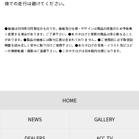
値での走行は避けてください。
●価格は2016年12月現在のものです。価格及び仕様・デザインは商品の改善のため予告無
く変更する場合があります。ご了承下さい。●本カタログと実際の商品は多少異なること
があります。●製品の価格には取付工賃は含まれておりま せん。●ご使用前に必ず取扱説
明書を読み正しく安全に取り付けご使用下さい。●本カタログの写真・イラスト及びコピ
ーの無断転載・複製はご遠慮下さい。●このカタログは日本国内仕様になります。
HOME
NEWS
GALLERY
DEALERS
ACC TV