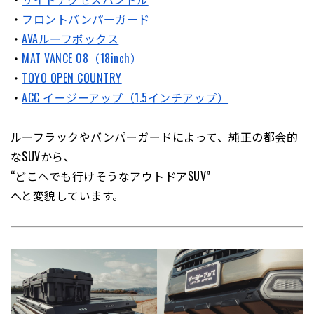
・
フロントバンパーガード
・
AVAルーフボックス
・
MAT VANCE 08（18inch）
・
TOYO OPEN COUNTRY
・
ACC イージーアップ（1.5インチアップ）
ルーフラックやバンパーガードによって、純正の都会的
なSUVから、
“どこへでも行けそうなアウトドアSUV”
へと変貌しています。