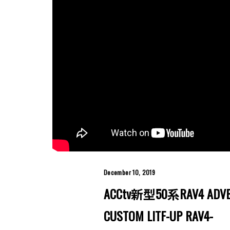
December 10, 2019
ACCtv新型50系RAV4 AD
CUSTOM LITF-UP RAV4-