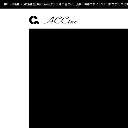
TOP
MOVIE
ACCtv新型50系RAV4 ADVENTURE 車高アゲル派OFF-ROADスタイル”LIFT-UP”エアサス -OUTDOOR