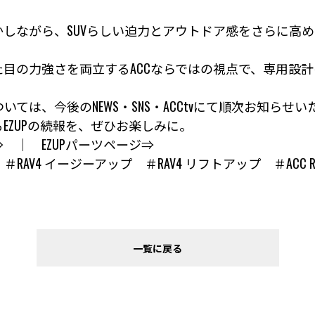
活かしながら、SUVらしい迫力とアウトドア感をさらに高
目の力強さを両立するACCならではの視点で、専用設
ては、今後のNEWS・SNS・ACCtvにて順次お知らせい
るEZUPの続報を、ぜひお楽しみに。
⇒
｜
EZUPパーツページ⇒
UP ＃RAV4 イージーアップ ＃RAV4 リフトアップ ＃ACC R
一覧に戻る